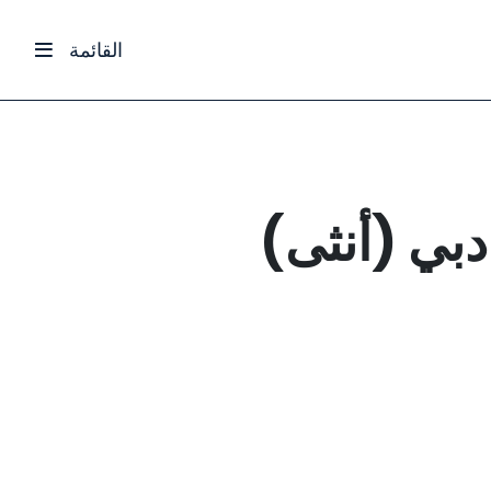
القائمة
بي (أنثى)